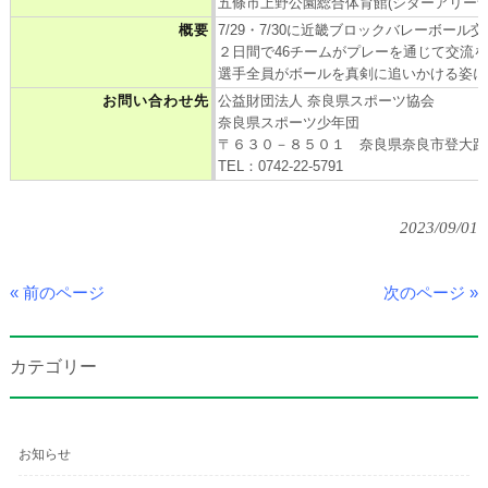
五條市上野公園総合体育館(シダーアリーナ
概要
7/29・7/30に近畿ブロックバレーボー
２日間で46チームがプレーを通じて交流
選手全員がボールを真剣に追いかける姿に
お問い合わせ先
公益財団法人 奈良県スポーツ協会
奈良県スポーツ少年団
〒６３０－８５０１ 奈良県奈良市登大路
TEL：0742-22-5791
2023/09/01
« 前のページ
次のページ »
カテゴリー
お知らせ