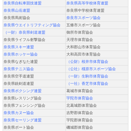
奈良県自転車競技連盟
奈良県高等学校体育連盟
奈良県山岳連盟
奈良県中学校体育連盟
奈良県馬術協会
奈良市スポーツ協会
奈良県ウエイトリフティング協会
五條市スポーツ協会
（一財）奈良県剣道連盟
御所市体育協会
奈良県ライフル射撃協会
天理市体育協会
奈良県スキー連盟
大和郡山市体育協会
奈良県ホッケー協会
大和高田市体育協会
奈良県なぎなた連盟
（公財）桜井市体育協会
奈良県テニス協会
（公社）橿原市スポーツ協会
奈良県空手道連盟
（一財）生駒市体育協会
奈良県銃剣道連盟
（一社）香芝市体育協会
奈良県ボクシング連盟
葛城市体育協会
奈良県レスリング協会
宇陀市体育協会
奈良県フェンシング協会
北葛城郡体育協会
奈良県カヌー協会
吉野郡体育協会
奈良県セーリング連盟
宇陀郡体育協会
奈良県ボート協会
磯城郡体育協会