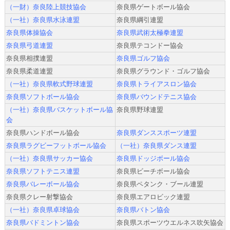
（一財）奈良陸上競技協会
奈良県ゲートボール協会
（一社）奈良県水泳連盟
奈良県綱引連盟
奈良県体操協会
奈良県武術太極拳連盟
奈良県弓道連盟
奈良県テコンドー協会
奈良県相撲連盟
奈良県ゴルフ協会
奈良県柔道連盟
奈良県グラウンド・ゴルフ協会
（一社）奈良県軟式野球連盟
奈良県トライアスロン協会
奈良県ソフトボール協会
奈良県バウンドテニス協会
（一社）奈良県バスケットボール協
奈良県野球連盟
会
奈良県ハンドボール協会
奈良県ダンススポーツ連盟
奈良県ラグビーフットボール協会
（一社）奈良県ダンス連盟
（一社）奈良県サッカー協会
奈良県ドッジボール協会
奈良県ソフトテニス連盟
奈良県ビーチボール協会
奈良県バレーボール協会
奈良県ペタンク・ブール連盟
奈良県クレー射撃協会
奈良県エアロビック連盟
（一社）奈良県卓球協会
奈良県バトン協会
奈良県バドミントン協会
奈良県スポーツウエルネス吹矢協会